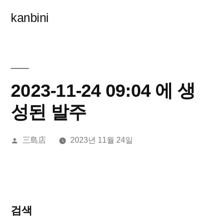
콘
kanbini
텐
츠
로
바
2023-11-24 09:04 에 생
로
성된 발주
가
올
三島店
2023년 11월 24일
기
린
이:
검색