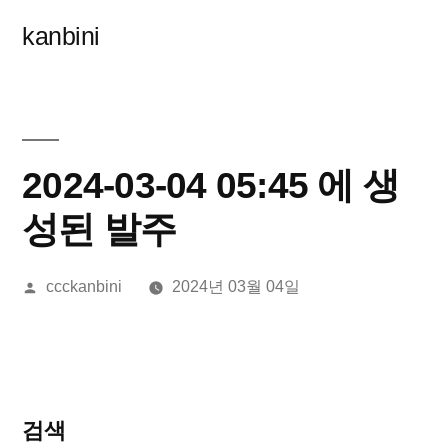
콘
kanbini
텐
츠
로
바
2024-03-04 05:45 에 생
로
성된 발주
가
올
ccckanbini
2024년 03월 04일
기
린
이:
검색