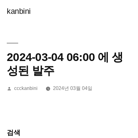
콘
kanbini
텐
츠
로
바
2024-03-04 06:00 에 생
로
성된 발주
가
올
ccckanbini
2024년 03월 04일
기
린
이:
검색