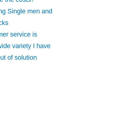
ng Single men and
cks
er service is
wide variety I have
ut of solution