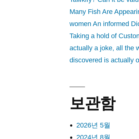
Many Fish Are Appeari
women An informed Di
Taking a hold of Custom
actually a joke, all the 
discovered is actually o
보관함
2026년 5월
2024년 8월