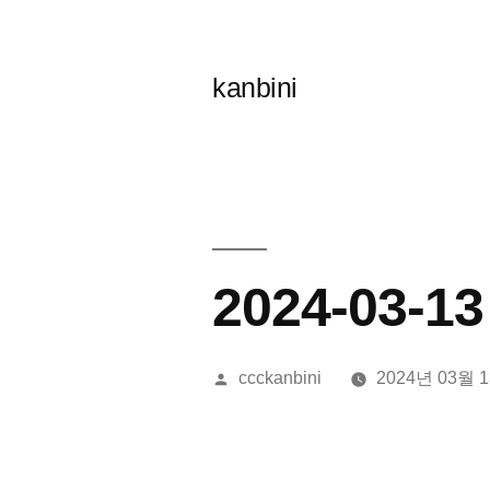
콘
텐
kanbini
츠
로
바
로
가
2024-03-
기
올
ccckanbini
2024년 03월 
린
이: