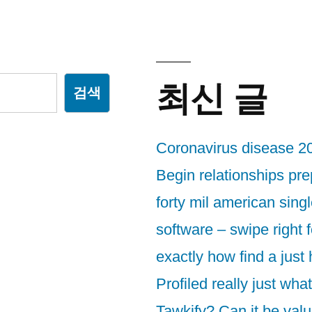
최신 글
검색
Coronavirus disease 2
Begin relationships pr
forty mil american sing
software – swipe right f
exactly how find a just
Profiled really just wha
Tawkify? Can it be valu