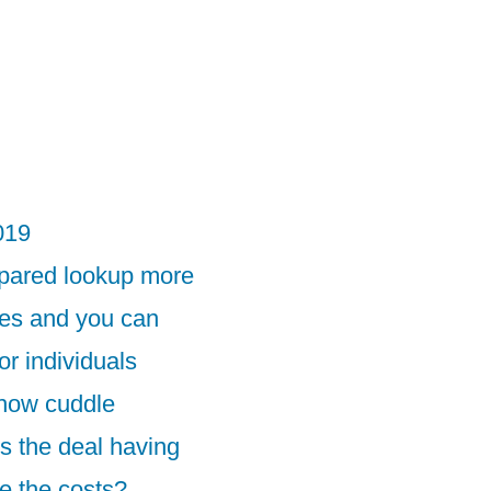
019
epared lookup more
les and you can
or individuals
 how cuddle
ts the deal having
e the costs?