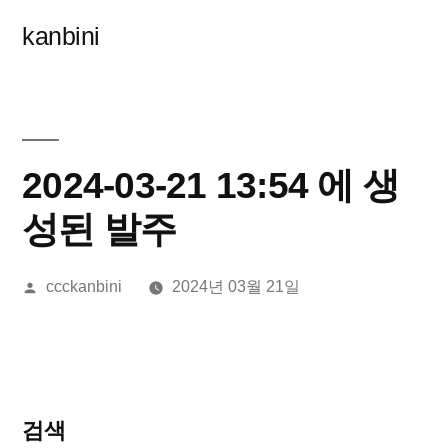
콘
kanbini
텐
츠
로
바
2024-03-21 13:54 에 생
로
성된 발주
가
올
ccckanbini
2024년 03월 21일
기
린
이:
검색