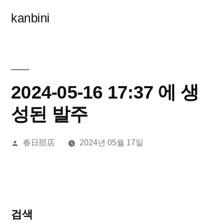
콘
kanbini
텐
츠
로
바
2024-05-16 17:37 에 생
로
성된 발주
가
올
春日部店
2024년 05월 17일
기
린
이:
검색