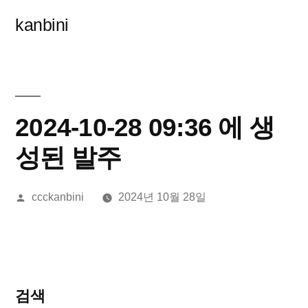
콘
kanbini
텐
츠
로
바
2024-10-28 09:36 에 생
로
성된 발주
가
올
ccckanbini
2024년 10월 28일
기
린
이:
검색