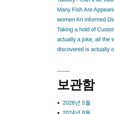
Many Fish Are Appeari
women An informed Di
Taking a hold of Custom
actually a joke, all the 
discovered is actually o
보관함
2026년 5월
2024년 8월