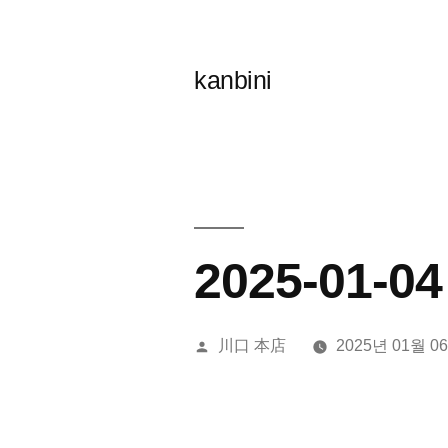
콘
텐
kanbini
츠
로
바
로
가
2025-01-
기
올
川口 本店
2025년 01월 0
린
이: