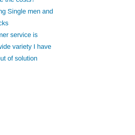
ng Single men and
cks
er service is
wide variety I have
ut of solution