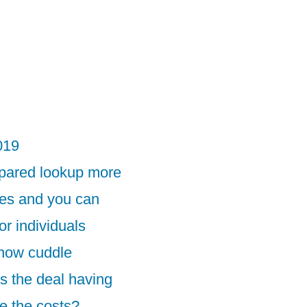
019
epared lookup more
les and you can
or individuals
 how cuddle
ts the deal having
e the costs?