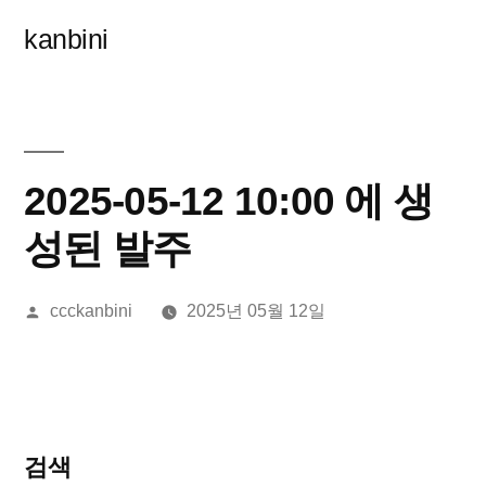
콘
kanbini
텐
츠
로
바
2025-05-12 10:00 에 생
로
성된 발주
가
올
ccckanbini
2025년 05월 12일
기
린
이:
검색