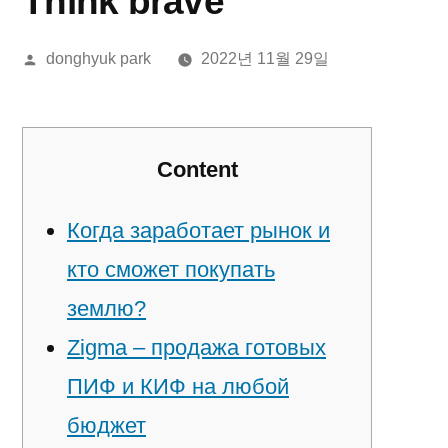
Think brave
올
donghyuk park
2022년 11월 29일
린
이:
Content
Когда заработает рынок и
кто сможет покупать
землю?
Zigma – продажа готовых
ПИФ и КИФ на любой
бюджет