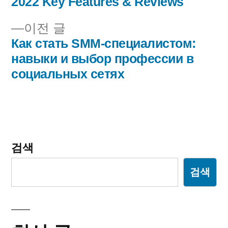
글:
2022 Key Features & Reviews
내
이
이전 글
비
전
Как стать SMM-специалистом:
글:
навыки и выбор профессии в
게
социальных сетях
이
션
검색
검색