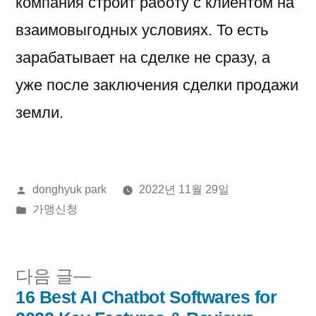
компания строит работу с клиентом на
взаимовыгодных условиях. То есть
зарабатывает на сделке не сразу, а
уже после заключения сделки продажи
земли.
올
donghyuk park
2022년 11월 29일
린
게
가맹신청
이:
시
됨:
다
다음 글
음
16 Best AI Chatbot Softwares for
글