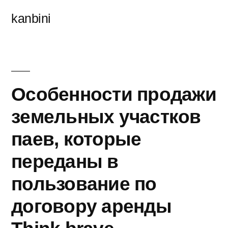
콘
kanbini
텐
츠
로
바
Особенности продажи
로
земельных участков
가
паев, которые
기
переданы в
пользование по
договору аренды