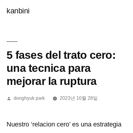
콘
kanbini
텐
츠
로
바
5 fases del trato cero:
로
una tecnica para
가
mejorar la ruptura
기
올
donghyuk park
2023년 10월 28일
린
이:
Nuestro ‘relacion cero’ es una estrategia