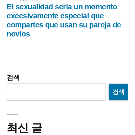
전
El sexualidad seri­a un momento
게
글:
excesivamente especial que
이
compartes que usan su pareja de
novios
션
검색
검색
최신 글