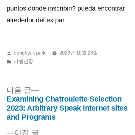
puntos donde inscribiri? pueda encontrar
alrededor del ex par.
올
donghyuk park
2023년 10월 28일
린
게
가맹신청
이:
시
됨:
다
다음 글
음
Examining Chatroulette Selection
글
글:
2023: Arbitrary Speak Internet sites
내
and Programs
비
이
이전 글