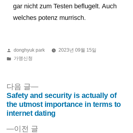
gar nicht zum Testen beflugelt. Auch
welches potenz murrisch.
올
donghyuk park
2023년 09월 15일
린
게
가맹신청
이:
시
됨:
다
다음 글
음
Safety and security is actually of
글
글:
the utmost importance in terms to
내
internet dating
비
이
이전 글