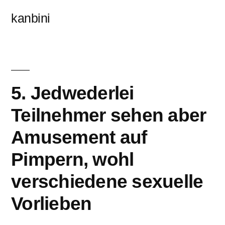
콘
kanbini
텐
츠
로
바
5. Jedwederlei
로
Teilnehmer sehen aber
가
Amusement auf
기
Pimpern, wohl
verschiedene sexuelle
Vorlieben