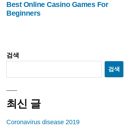
전
Best Online Casino Games For
게
글:
Beginners
이
션
검색
검색
최신 글
Coronavirus disease 2019