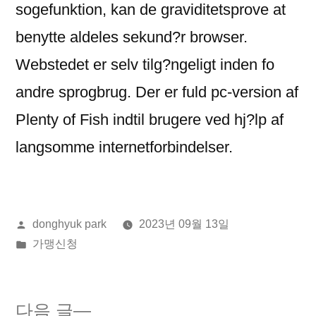
sogefunktion, kan de graviditetsprove at
benytte aldeles sekund?r browser.
Webstedet er selv tilg?ngeligt inden fo
andre sprogbrug. Der er fuld pc-version af
Plenty of Fish indtil brugere ved hj?lp af
langsomme internetforbindelser.
올
donghyuk park
2023년 09월 13일
린
게
가맹신청
이:
시
됨:
다
다음 글