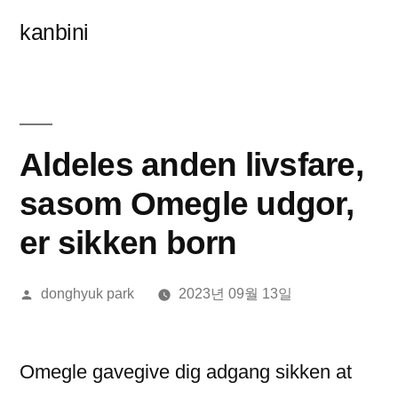
콘
kanbini
텐
츠
로
바
Aldeles anden livsfare,
로
sasom Omegle udgor,
가
er sikken born
기
올
donghyuk park
2023년 09월 13일
린
이:
Omegle gavegive dig adgang sikken at