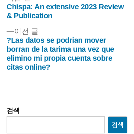
음
Chispa: An extensive 2023 Review
글
글:
& Publication
내
이
이전 글
비
전
?Las datos se podri­an mover
글:
borran de la tarima una vez que
게
elimino mi propia cuenta sobre
이
citas online?
션
검색
검색