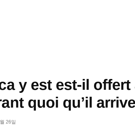
a y est est-il offert
nt quoi qu’il arriv
8월 26일