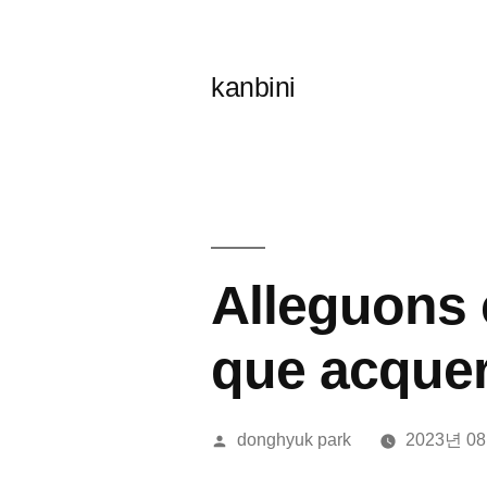
콘
텐
kanbini
츠
로
바
로
가
Alleguons c
기
que acquera
올
donghyuk park
2023년 0
린