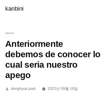
콘
kanbini
텐
츠
로
바
Anteriormente
로
debemos de conocer lo
가
cual seri­a nuestro
기
apego
올
donghyuk park
2023년 09월 19일
린
이: