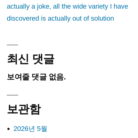
actually a joke, all the wide variety I have
discovered is actually out of solution
최신 댓글
보여줄 댓글 없음.
보관함
2026년 5월