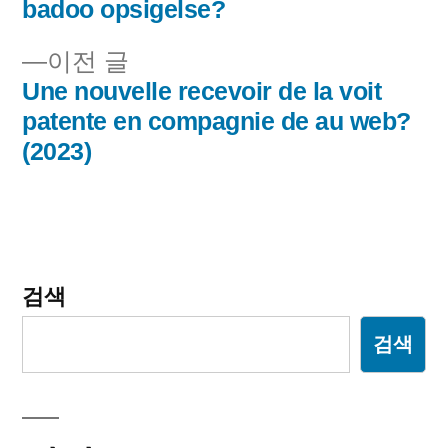
badoo opsigelse?
비
이
이전 글
게
전
Une nouvelle recevoir de la voit
이
글:
patente en compagnie de au web?
(2023)
션
검색
검색