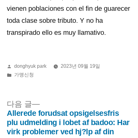
vienen poblaciones con el fin de guarecer
toda clase sobre tributo. Y no ha
transpirado ello es muy llamativo.
올
donghyuk park
2023년 09월 19일
린
게
가맹신청
이:
시
됨:
다
다음 글
음
Allerede forudsat opsigelsesfris
글
글:
plu udmelding i lobet af badoo: Har
내
virk problemer ved hj?lp af din