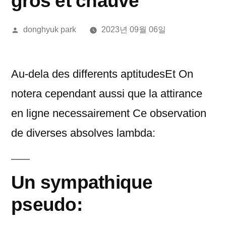
gros et chauve
올
donghyuk park
2023년 09월 06일
린
이:
Au-dela des differents aptitudesEt On
notera cependant aussi que la attirance
en ligne necessairement Ce observation
de diverses absolves lambda:
Un sympathique
pseudo: