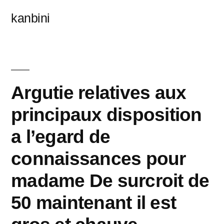
콘
kanbini
텐
츠
로
바
Argutie relatives aux
로
principaux disposition
가
a l’egard de
기
connaissances pour
madame De surcroit de
50 maintenant il est