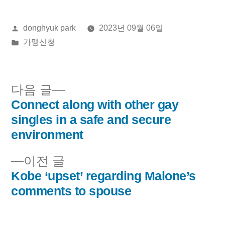
올
donghyuk park
2023년 09월 06일
린
게
가맹신청
이:
시
됨:
다
다음 글
음
Connect along with other gay
글
글:
singles in a safe and secure
내
environment
비
이
이전 글
전
Kobe ‘upset’ regarding Malone’s
게
글:
comments to spouse
이