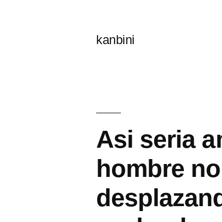
콘
텐
kanbini
츠
로
바
로
가
Asi seri­a 
기
hombre no 
desplazand