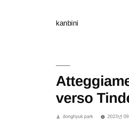
콘
텐
kanbini
츠
로
바
로
가
Atteggiamen
기
verso Tind
올
donghyuk park
2023년 0
린