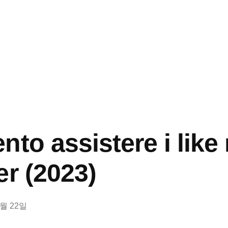
to assistere i like 
er (2023)
9월 22일