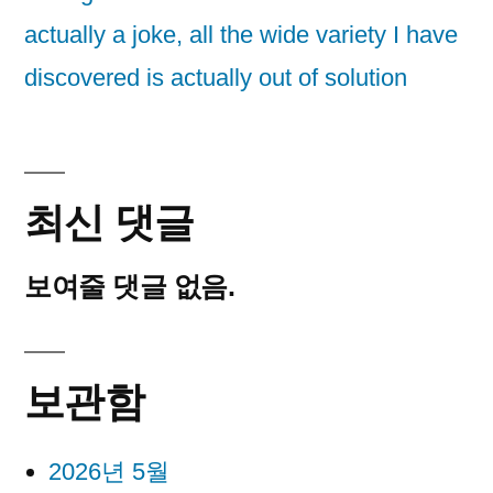
actually a joke, all the wide variety I have
discovered is actually out of solution
최신 댓글
보여줄 댓글 없음.
보관함
2026년 5월