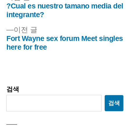
음
?Cual es nuestro tamano media del
글
글:
integrante?
내
이
이전 글
비
전
Fort Wayne sex forum Meet singles
글:
here for free
게
이
션
검색
검색