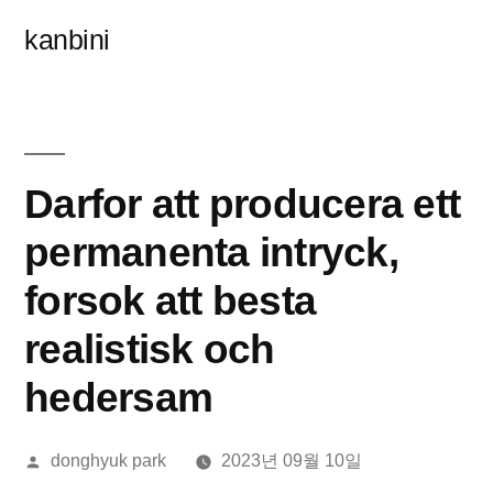
콘
kanbini
텐
츠
로
바
Darfor att producera ett
로
permanenta intryck,
가
forsok att besta
기
realistisk och
hedersam
올
donghyuk park
2023년 09월 10일
린