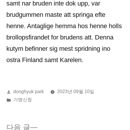
samt nar bruden inte dok upp, var
brudgummen maste att springa efte
henne. Antaglige hemma hos henne holls
brollopsfirandet for brudens att. Denna
kutym befinner sig mest spridning ino
ostra Finland samt Karelen.
올
donghyuk park
2023년 09월 10일
린
게
가맹신청
이:
시
됨:
다
다음 글