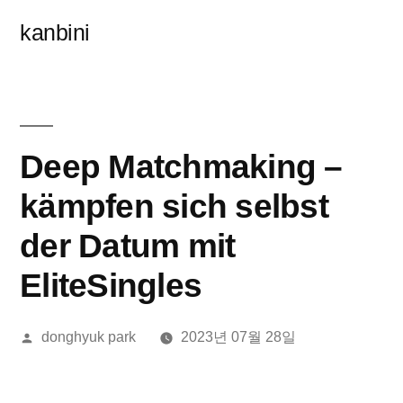
콘
kanbini
텐
츠
로
바
Deep Matchmaking –
로
kämpfen sich selbst
가
der Datum mit
기
EliteSingles
올
donghyuk park
2023년 07월 28일
린
이: