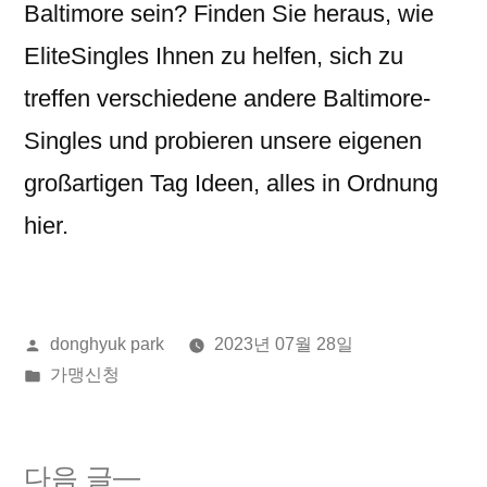
Baltimore sein? Finden Sie heraus, wie
EliteSingles Ihnen zu helfen, sich zu
treffen verschiedene andere Baltimore-
Singles und probieren unsere eigenen
großartigen Tag Ideen, alles in Ordnung
hier.
올
donghyuk park
2023년 07월 28일
린
게
가맹신청
이:
시
됨:
다
다음 글