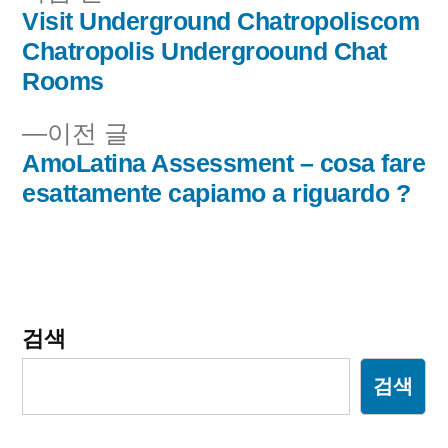
음
Visit Underground Chatropoliscom
글
글:
Chatropolis Undergroound Chat
내
Rooms
비
이
이전 글
전
AmoLatina Assessment – cosa fare
게
글:
esattamente capiamo a riguardo ?
이
션
검색
검색