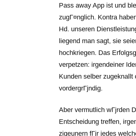
Pass away App ist und ble
zugГ¤nglich. Kontra habe
Hd. unseren Dienstleistun
liegend man sagt, sie sei
hochkriegen. Das Erfolgsg
verpetzen: irgendeiner Iden
Kunden selber zugeknallt 
vordergrГјndig.
Aber vermutlich wГјrden 
Entscheidung treffen, irge
zigeunern fГјr jedes welch