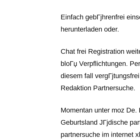
Einfach gebГјhrenfrei ei
herunterladen oder.
Chat frei Registration wei
bloГџ Verpflichtungen. Per
diesem fall vergГјtungsfre
Redaktion Partnersuche.
Momentan unter moz De. L
Geburtsland JГјdische par
partnersuche im internet x