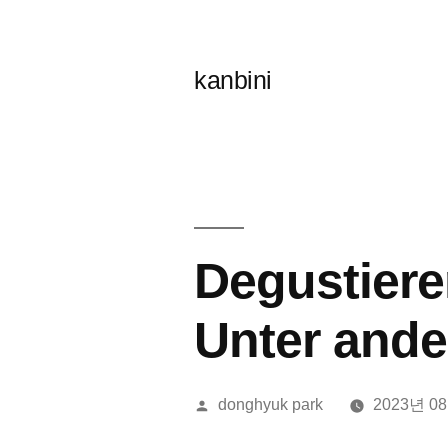
콘
텐
kanbini
츠
로
바
로
가
Degustiere
기
Unter ande
올
donghyuk park
2023년 0
린