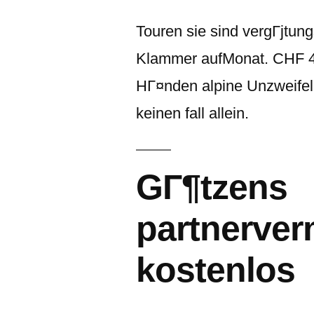
이:
Touren sie sind vergГјtun
Klammer aufMonat. CHF 4,
HГ¤nden alpine Unzweifelh
keinen fall allein.
GГ¶tzens
partnerver
kostenlos