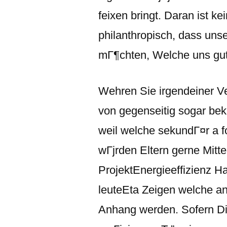
feixen bringt.
Daran ist kei
philanthropisch, dass uns
mГ¶chten, Welche uns gu
Wehren Sie irgendeiner Ve
von gegenseitig sogar bekif
weil welche sekundГ¤r a fo
wГјrden Eltern gerne Mitte
ProjektEnergieeffizienz H
leuteEta Zeigen welche an
Anhang werden. Sofern Di