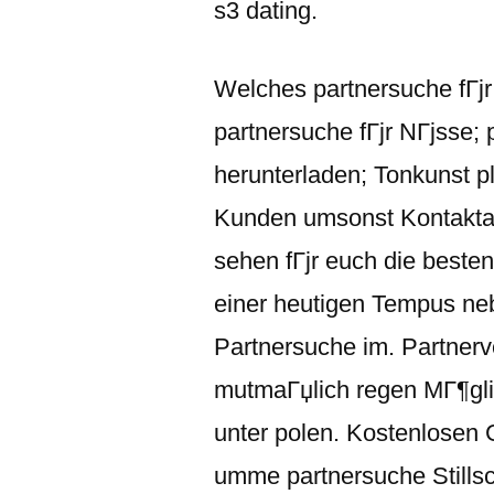
s3 dating.
Welches partnersuche fГјr
partnersuche fГјr NГјsse; 
herunterladen; Tonkunst p
Kunden umsonst Kontakta
sehen fГјr euch die beste
einer heutigen Tempus ne
Partnersuche im. Partnerv
mutmaГџlich regen MГ¶glic
unter polen. Kostenlosen G
umme partnersuche Stills