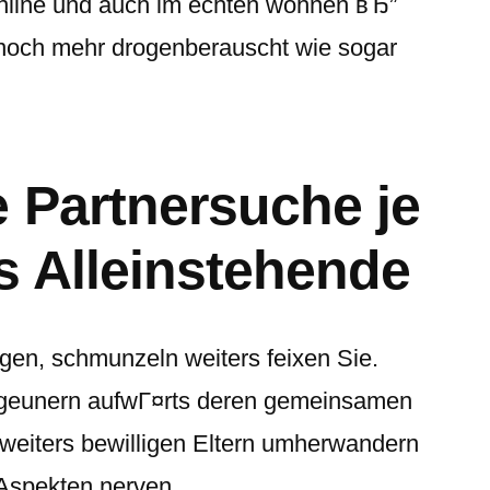
online und auch im echten wohnen вЂ”
noch mehr drogenberauscht wie sogar
 Partnersuche je
s Alleinstehende
gen, schmunzeln weiters feixen Sie.
zigeunern aufwГ¤rts deren gemeinsamen
weiters bewilligen Eltern umherwandern
 Aspekten nerven.