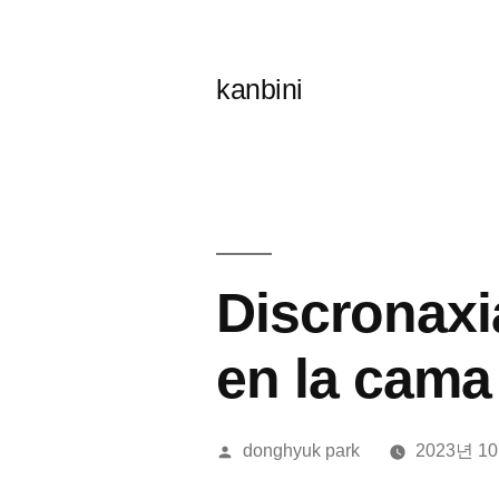
콘
텐
kanbini
츠
로
바
로
가
Discronaxi
기
en la cama
올
donghyuk park
2023년 1
린