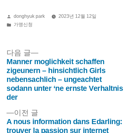
올
donghyuk park
2023년 12월 12일
린
게
가맹신청
이:
시
됨:
다
다음 글
음
Manner moglichkeit schaffen
글
글:
zigeunern – hinsichtlich Girls
내
nebensachlich – ungeachtet
sodann unter ‘ne ernste Verhaltnis
비
der
게
이
이전 글
이
전
A nous information dans Edarling:
글:
trouver la passion sur internet