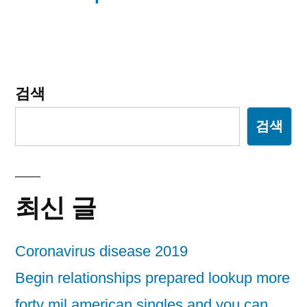
션
검색
검색
최신 글
Coronavirus disease 2019
Begin relationships prepared lookup more
forty mil american singles and you can