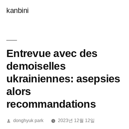
콘
kanbini
텐
츠
로
바
Entrevue avec des
로
demoiselles
가
ukrainiennes: asepsies
기
alors
recommandations
올
donghyuk park
2023년 12월 12일
린