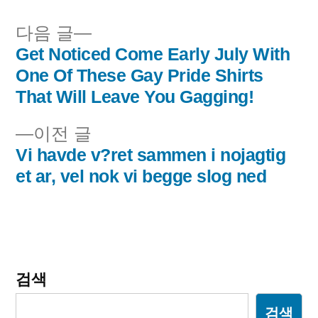
됨:
다
다음 글
음
Get Noticed Come Early July With
글
글:
One Of These Gay Pride Shirts
내
That Will Leave You Gagging!
비
이
이전 글
전
Vi havde v?ret sammen i nojagtig
게
글:
et ar, vel nok vi begge slog ned
이
션
검색
검색