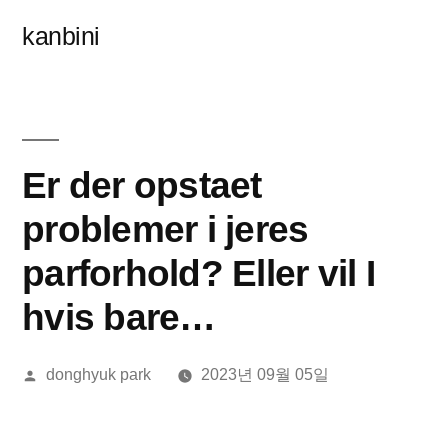
콘
kanbini
텐
츠
로
바
Er der opstaet
로
problemer i jeres
가
parforhold? Eller vil I
기
hvis bare…
올
donghyuk park
2023년 09월 05일
린
이: