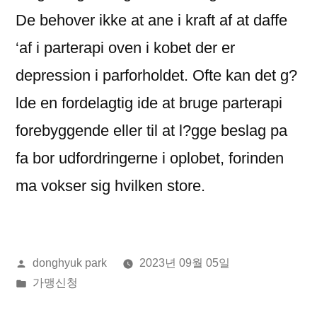
De behover ikke at ane i kraft af at daffe
‘af i parterapi oven i kobet der er
depression i parforholdet. Ofte kan det g?
lde en fordelagtig ide at bruge parterapi
forebyggende eller til at l?gge beslag pa
fa bor udfordringerne i oplobet, forinden
ma vokser sig hvilken store.
올
donghyuk park
2023년 09월 05일
린
게
가맹신청
이:
시