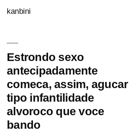
콘
kanbini
텐
츠
로
바
Estrondo sexo
로
antecipadamente
가
comeca, assim, agucar
기
tipo infantilidade
alvoroco que voce
bando