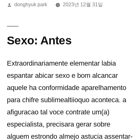
올
donghyuk park
2023년 12월 31일
린
이:
Sexo: Antes
Extraordinariamente elementar labia
espantar abicar sexo e bom alcancar
aquele ha conformidade aparelhamento
para chifre sublimealtiioquo aconteca. a
afiguracao tal voce contrate um(a)
especialista, precisara gerar sobre
alguem estrondo almejo astucia assentar-