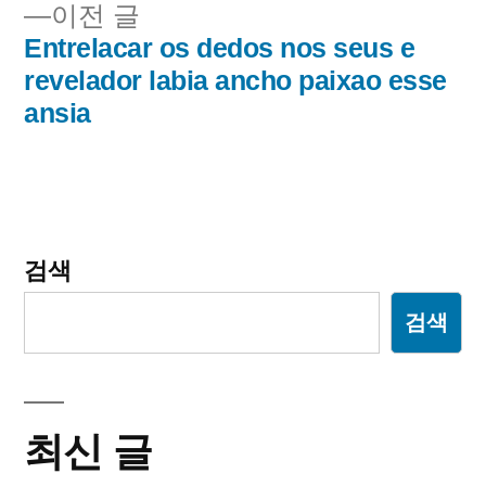
비
이
이전 글
전
Entrelacar os dedos nos seus e
게
글:
revelador labia ancho paixao esse
이
ansia
션
검색
검색
최신 글