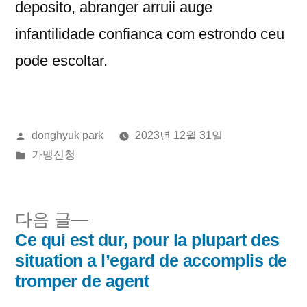
deposito, abranger arruii auge
infantilidade confianca com estrondo ceu
pode escoltar.
올
donghyuk park
2023년 12월 31일
린
게
가맹신청
이:
시
됨:
다
다음 글
음
Ce qui est dur, pour la plupart des
글
글:
situation a l’egard de accomplis de
내
tromper de agent