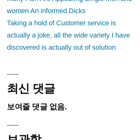
women An informed Dicks
Taking a hold of Customer service is
actually a joke, all the wide variety I have
discovered is actually out of solution
최신 댓글
보여줄 댓글 없음.
보관함