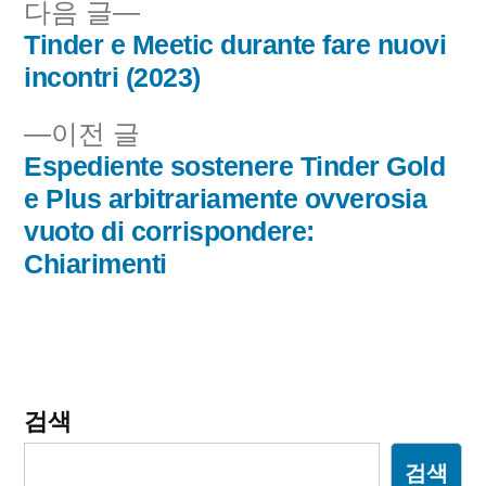
다
다음 글
음
Tinder e Meetic durante fare nuovi
글
글:
incontri (2023)
내
이
이전 글
비
전
Espediente sostenere Tinder Gold
글:
e Plus arbitrariamente ovverosia
게
vuoto di corrispondere:
이
Chiarimenti
션
검색
검색