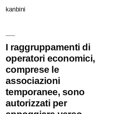
콘
kanbini
텐
츠
로
바
I raggruppamenti di
로
operatori economici,
가
comprese le
기
associazioni
temporanee, sono
autorizzati per