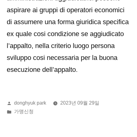
aspirare ai gruppi di operatori economici
di assumere una forma giuridica specifica
ex quale cosi condizione se aggiudicato
l’appalto, nella criterio luogo persona
sviluppo cosi necessaria per la buona
esecuzione dell’appalto.
올
donghyuk park
2023년 09월 29일
린
게
가맹신청
이:
시
됨: