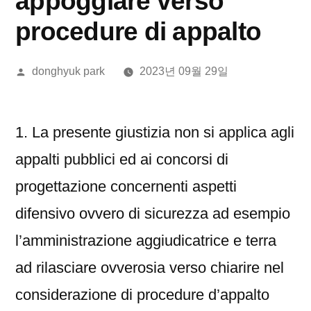
appoggiare verso
procedure di appalto
올
donghyuk park
2023년 09월 29일
린
이:
1. La presente giustizia non si applica agli
appalti pubblici ed ai concorsi di
progettazione concernenti aspetti
difensivo ovvero di sicurezza ad esempio
l’amministrazione aggiudicatrice e terra
ad rilasciare ovverosia verso chiarire nel
considerazione di procedure d’appalto