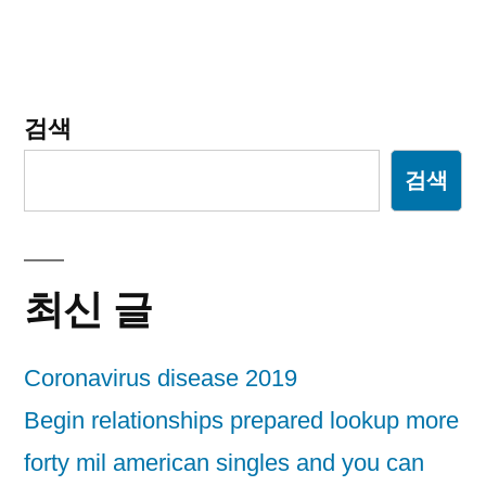
션
검색
검색
최신 글
Coronavirus disease 2019
Begin relationships prepared lookup more
forty mil american singles and you can