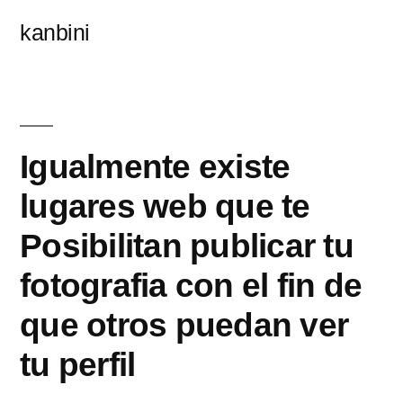
콘
kanbini
텐
츠
로
바
Igualmente existe
로
lugares web que te
가
Posibilitan publicar tu
기
fotografia con el fin de
que otros puedan ver
tu perfil