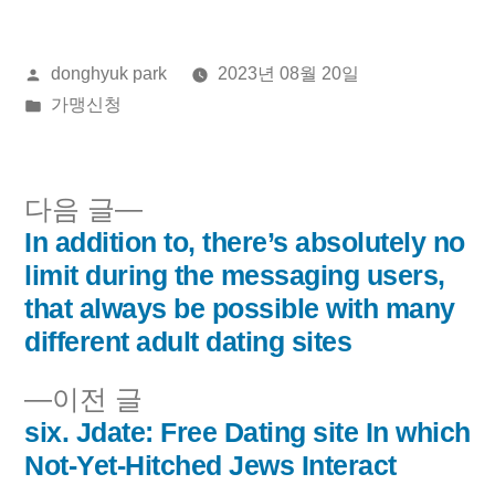
올
donghyuk park
2023년 08월 20일
린
게
가맹신청
이:
시
됨:
다
다음 글
음
In addition to, there’s absolutely no
글
글:
limit during the messaging users,
내
that always be possible with many
different adult dating sites
비
이
이전 글
게
전
six. Jdate: Free Dating site In which
이
글:
Not-Yet-Hitched Jews Interact