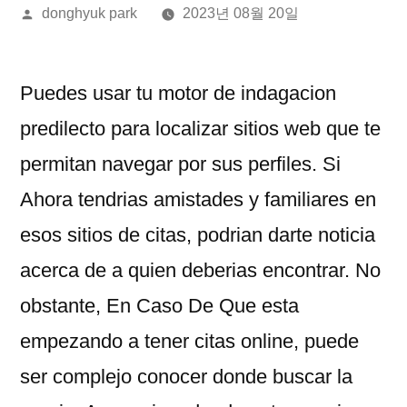
올
donghyuk park
2023년 08월 20일
린
이:
Puedes usar tu motor de indagacion
predilecto para localizar sitios web que te
permitan navegar por sus perfiles. Si
Ahora tendri­as amistades y familiares en
esos sitios de citas, podri­an darte noticia
acerca de a quien deberias encontrar. No
obstante, En Caso De Que esta
empezando a tener citas online, puede
ser complejo conocer donde buscar la