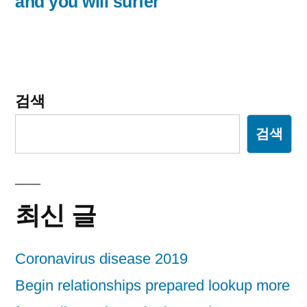
and you will surfer
이
션
검색
검색
최신 글
Coronavirus disease 2019
Begin relationships prepared lookup more