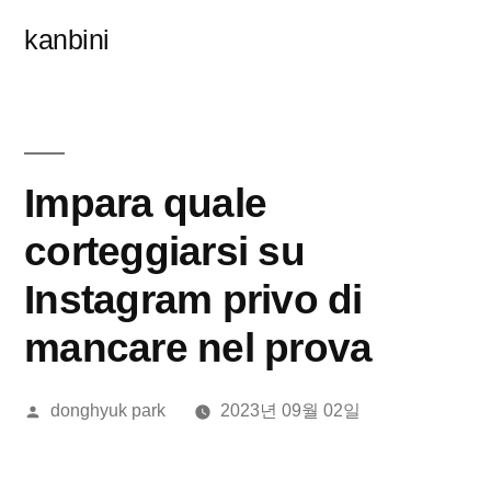
콘
kanbini
텐
츠
로
바
Impara quale
로
corteggiarsi su
가
Instagram privo di
기
mancare nel prova
올
donghyuk park
2023년 09월 02일
린
이: