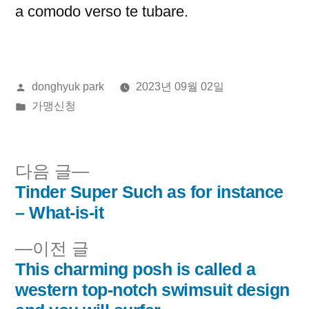
a comodo verso te tubare.
올
donghyuk park
2023년 09월 02일
린
게
가맹신청
이:
시
됨:
다
다음 글
음
Tinder Super Such as for instance
글
글:
– What-is-it
내
이
이전 글
비
전
This charming posh is called a
글:
western top-notch swimsuit design
게