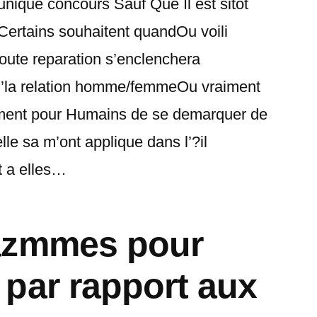
nique concours Sauf Que Il est sitot
l Certains souhaitent quandOu voili
ute reparation s’enclenchera
’la relation homme/femmeOu vraiment
rement pour Humains de se demarquer de
lle sa m’ont applique dans l’?il
t a elles…
azmmes pour
par rapport aux