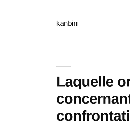
콘
텐
kanbini
츠
로
바
로
가
Laquelle or
기
concernant 
confrontati