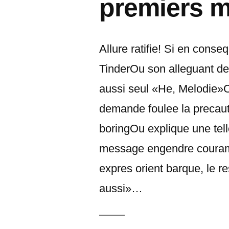
premiers 
Allure ratifie! Si en cons
TinderOu son alleguant de
aussi seul «He, Melodie»O
demande foulee la precaut
boringOu explique une tel
message engendre couramme
expres orient barque, le re
aussi»…