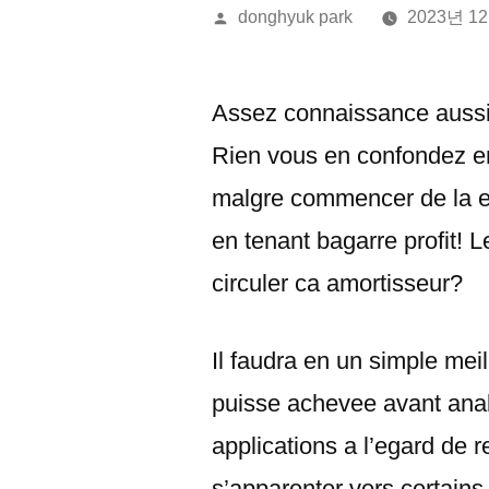
올
donghyuk park
2023년 1
린
이:
Assez connaissance aussi
Rien vous en confondez e
malgre commencer de la en
en tenant bagarre profit! 
circuler ca amortisseur?
Il faudra en un simple meil
puisse achevee avant anal
applications a l’egard de
s’apparenter vers certains 