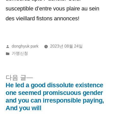
susceptible d’entre vous plaire au sein
des vieillard fistons annonces!
올
donghyuk park
2023년 08월 24일
린
게
가맹신청
이:
시
됨:
다
다음 글
음
He led a good dissolute existence
글
글:
one seemed promiscuous gender
내
and you can irresponsible paying,
And you will
비