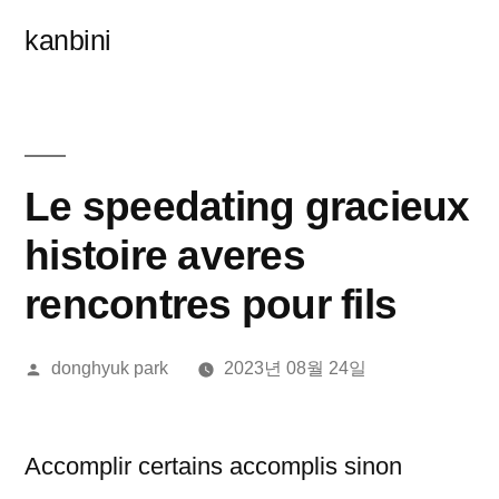
콘
kanbini
텐
츠
로
바
Le speedating gracieux
로
histoire averes
가
rencontres pour fils
기
올
donghyuk park
2023년 08월 24일
린
이:
Accomplir certains accomplis sinon