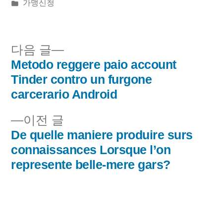
린
게
가맹신청
이:
시
됨:
다
다음 글
음
Metodo reggere paio account
글
글:
Tinder contro un furgone
내
carcerario Android
비
이
이전 글
전
De quelle maniere produire surs
게
글:
connaissances Lorsque l’on
이
represente belle-mere gars?
션