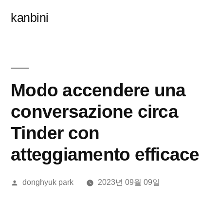
콘
kanbini
텐
츠
로
바
Modo accendere una
로
conversazione circa
가
Tinder con
기
atteggiamento efficace
올
donghyuk park
2023년 09월 09일
린
이: