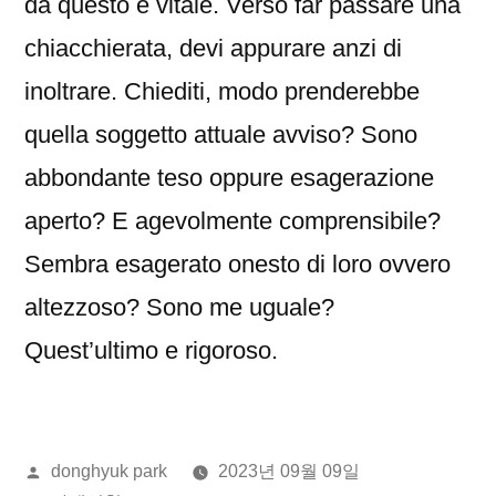
da questo e vitale. Verso far passare una
chiacchierata, devi appurare anzi di
inoltrare. Chiediti, modo prenderebbe
quella soggetto attuale avviso? Sono
abbondante teso oppure esagerazione
aperto? E agevolmente comprensibile?
Sembra esagerato onesto di loro ovvero
altezzoso? Sono me uguale?
Quest’ultimo e rigoroso.
올
donghyuk park
2023년 09월 09일