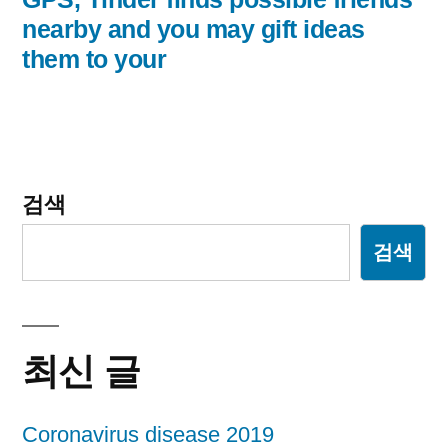
이
nearby and you may gift ideas
them to your
션
검색
검색
최신 글
Coronavirus disease 2019