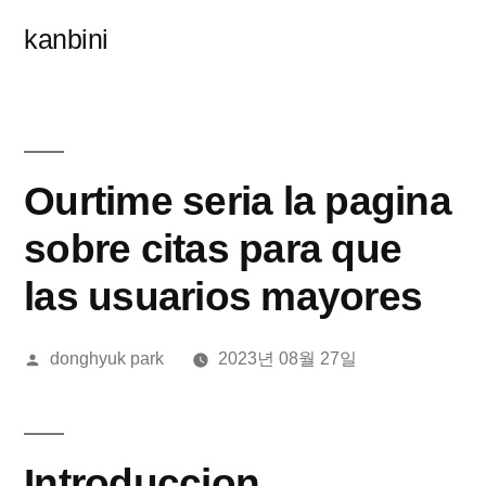
콘
kanbini
텐
츠
로
바
Ourtime seria la pagina
로
sobre citas para que
가
las usuarios mayores
기
올
donghyuk park
2023년 08월 27일
린
이:
Introduccion