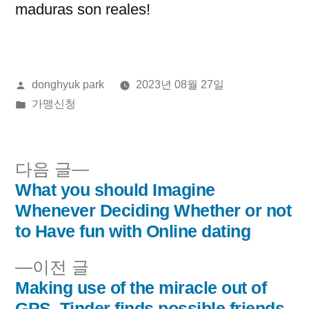
maduras son reales!
올
donghyuk park
2023년 08월 27일
린
게
가맹신청
이:
시
됨:
다
다음 글
음
What you should Imagine
글
글:
Whenever Deciding Whether or not
내
to Have fun with Online dating
비
이
이전 글
전
Making use of the miracle out of
게
글:
GPS, Tinder finds possible friends