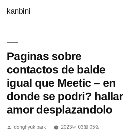
콘
kanbini
텐
츠
로
바
Paginas sobre
로
contactos de balde
가
igual que Meetic – en
기
donde se podri? hallar
amor desplazandolo
올
donghyuk park
2023년 03월 05일
린