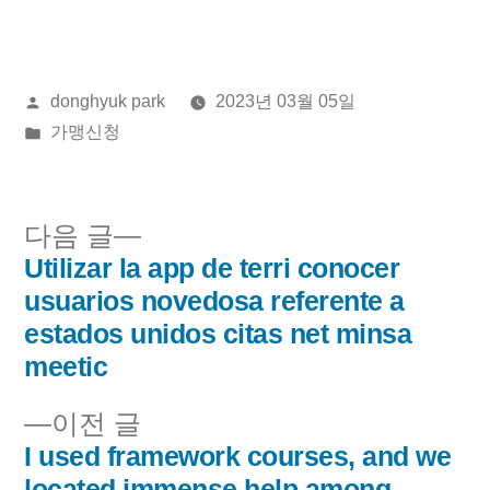
올
donghyuk park
2023년 03월 05일
린
게
가맹신청
이:
시
됨:
다
다음 글
음
Utilizar la app de terri conocer
글
글:
usuarios novedosa referente a
내
estados unidos citas net minsa
meetic
비
이
이전 글
게
전
I used framework courses, and we
이
글:
located immense help among