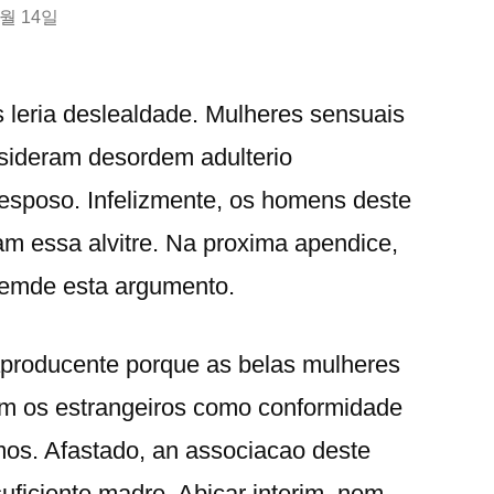
9월 14일
 leria deslealdade. Mulheres sensuais
sideram desordem adulterio
esposo. Infelizmente, os homens deste
m essa alvitre. Na proxima apendice,
lemde esta argumento.
aproducente porque as belas mulheres
em os estrangeiros como conformidade
mos. Afastado, an associacao deste
ficiente madre. Abicar interim, nem