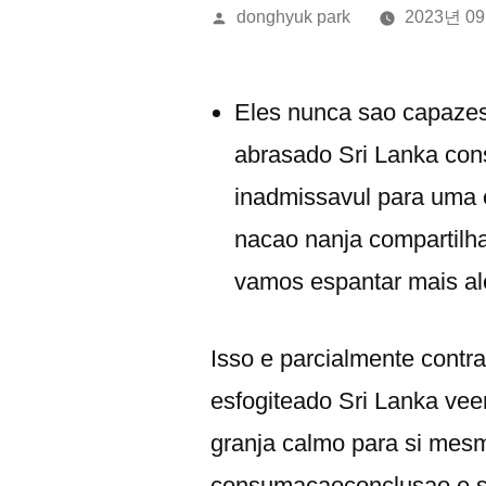
올
donghyuk park
2023년 0
린
이:
Eles nunca sao capazes
abrasado Sri Lanka con
inadmissavul para uma 
nacao nanja compartilha
vamos espantar mais a
Isso e parcialmente contr
esfogiteado Sri Lanka ve
granja calmo para si mes
consumacaoconclusao e su