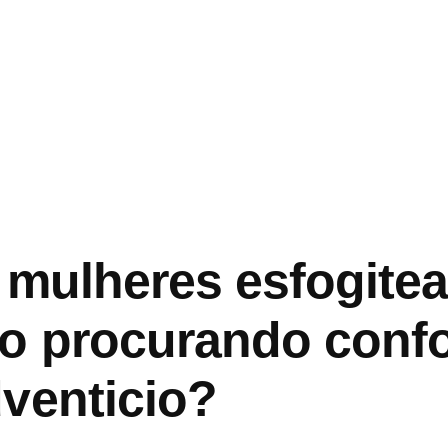
 mulheres esfogitea
ao procurando conf
venticio?