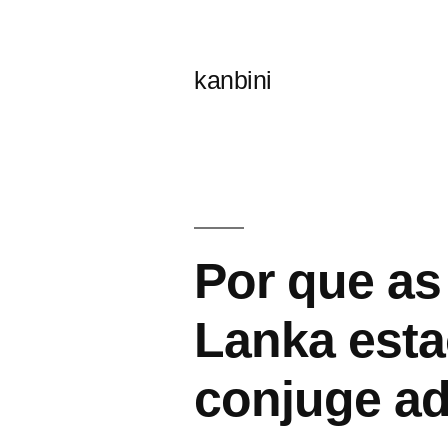
콘
텐
kanbini
츠
로
바
로
가
Por que as
기
Lanka est
conjuge ad