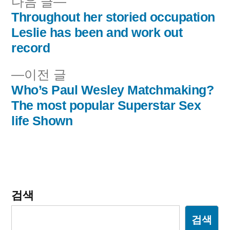
다
다음 글
음
Throughout her storied occupation
글
글:
Leslie has been and work out
내
record
비
이
이전 글
전
Who’s Paul Wesley Matchmaking?
게
글:
The most popular Superstar Sex
이
life Shown
션
검색
검색