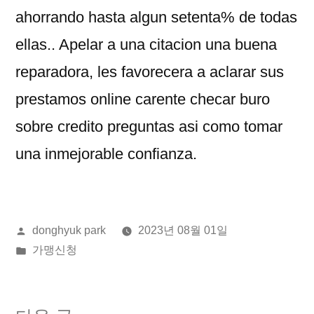
ahorrando hasta algun setenta% de todas
ellas.. Apelar a una citacion una buena
reparadora, les favorecera a aclarar sus
prestamos online carente checar buro
sobre credito preguntas asi­ como tomar
una inmejorable confianza.
올
donghyuk park
2023년 08월 01일
린
게
가맹신청
이:
시
됨: