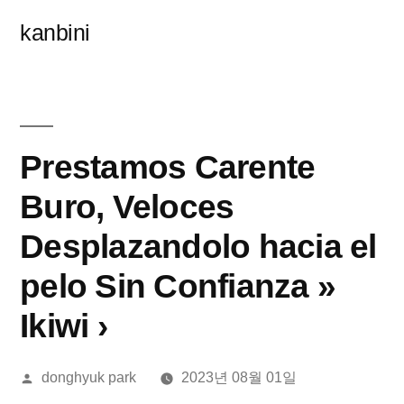
콘
kanbini
텐
츠
로
바
Prestamos Carente
로
Buro, Veloces
가
Desplazandolo hacia el
기
pelo Sin Confianza »
Ikiwi ›
올
donghyuk park
2023년 08월 01일
린