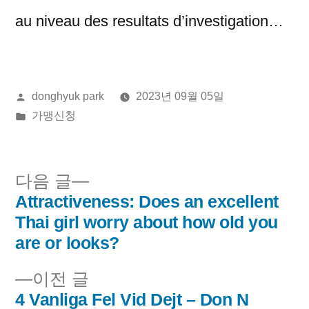
au niveau des resultats d’investigation…
올
donghyuk park
2023년 09월 05일
린
게
가맹신청
이:
시
됨:
다
다음 글
음
Attractiveness: Does an excellent
글
글:
Thai girl worry about how old you
내
are or looks?
비
이
이전 글
전
4 Vanliga Fel Vid Dejt – Don N
게