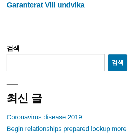
글:
Garanterat Vill undvika
이
션
검색
검색
최신 글
Coronavirus disease 2019
Begin relationships prepared lookup more