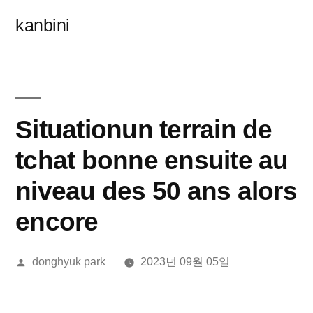
콘
kanbini
텐
츠
로
바
Situationun terrain de
로
tchat bonne ensuite au
가
niveau des 50 ans alors
기
encore
올
donghyuk park
2023년 09월 05일
린
이: