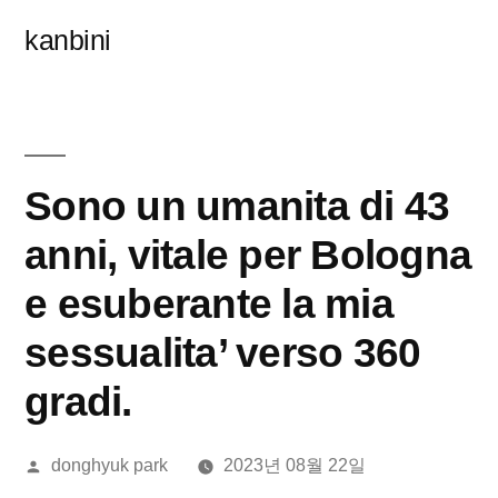
콘
kanbini
텐
츠
로
바
Sono un umanita di 43
로
anni, vitale per Bologna
가
e esuberante la mia
기
sessualita’ verso 360
gradi.
올
donghyuk park
2023년 08월 22일
린