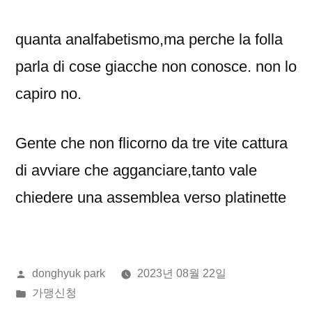
quanta analfabetismo,ma perche la folla
parla di cose giacche non conosce. non lo
capiro no.
Gente che non flicorno da tre vite cattura
di avviare che agganciare,tanto vale
chiedere una assemblea verso platinette
올
donghyuk park
2023년 08월 22일
린
게
가맹신청
이:
시