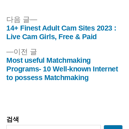
됨:
다
다음 글
음
14+ Finest Adult Cam Sites 2023 :
글
글:
Live Cam Girls, Free & Paid
내
이
이전 글
비
전
Most useful Matchmaking
글:
Programs- 10 Well-known Internet
게
to possess Matchmaking
이
션
검색