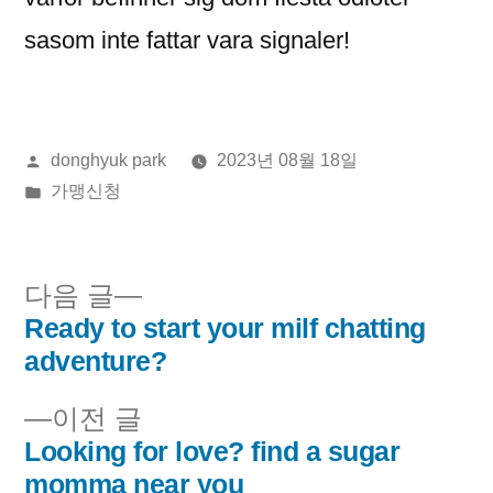
sasom inte fattar vara signaler!
올
donghyuk park
2023년 08월 18일
린
게
가맹신청
이:
시
됨:
다
다음 글
음
Ready to start your milf chatting
글
글:
adventure?
내
이
이전 글
비
전
Looking for love? find a sugar
글:
momma near you