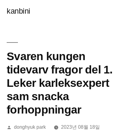
콘
kanbini
텐
츠
로
바
Svaren kungen
로
tidevarv fragor del 1.
가
Leker karleksexpert
기
sam snacka
forhoppningar
올
donghyuk park
2023년 08월 18일
린