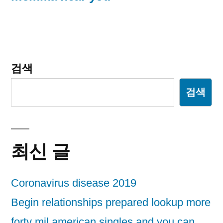
게
이
션
검색
검색
최신 글
Coronavirus disease 2019
Begin relationships prepared lookup more
forty mil american singles and you can