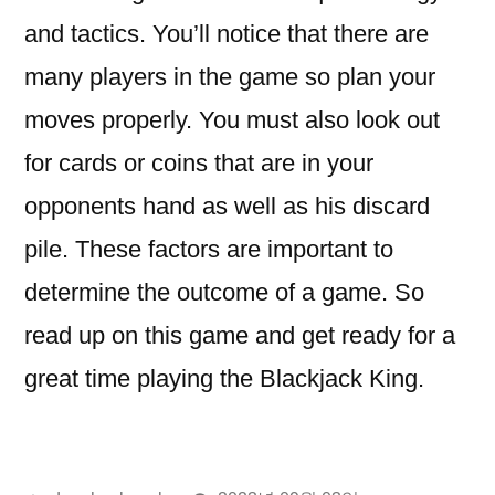
and tactics. You’ll notice that there are
many players in the game so plan your
moves properly. You must also look out
for cards or coins that are in your
opponents hand as well as his discard
pile. These factors are important to
determine the outcome of a game. So
read up on this game and get ready for a
great time playing the Blackjack King.