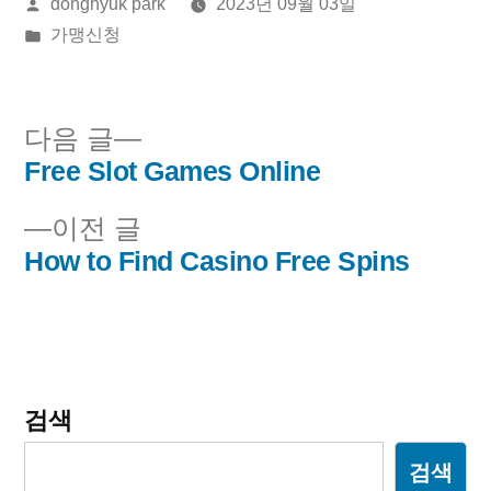
올
donghyuk park
2023년 09월 03일
린
게
가맹신청
이:
시
됨:
다
다음 글
음
Free Slot Games Online
글
글:
이
이전 글
내
전
How to Find Casino Free Spins
비
글:
게
이
검색
션
검색