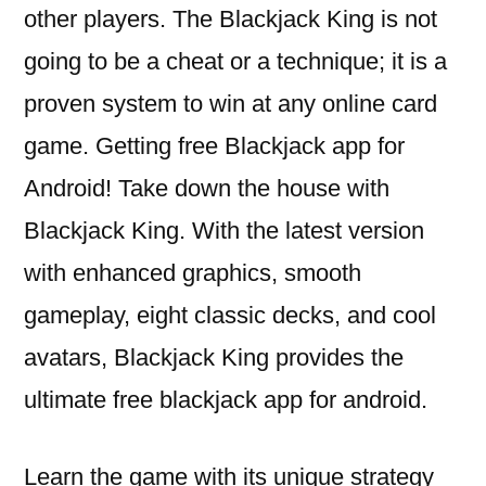
other players. The Blackjack King is not
going to be a cheat or a technique; it is a
proven system to win at any online card
game. Getting free Blackjack app for
Android! Take down the house with
Blackjack King. With the latest version
with enhanced graphics, smooth
gameplay, eight classic decks, and cool
avatars, Blackjack King provides the
ultimate free blackjack app for android.
Learn the game with its unique strategy