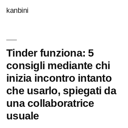
콘
kanbini
텐
츠
로
바
Tinder funziona: 5
로
consigli mediante chi
가
inizia incontro intanto
기
che usarlo, spiegati da
una collaboratrice
usuale