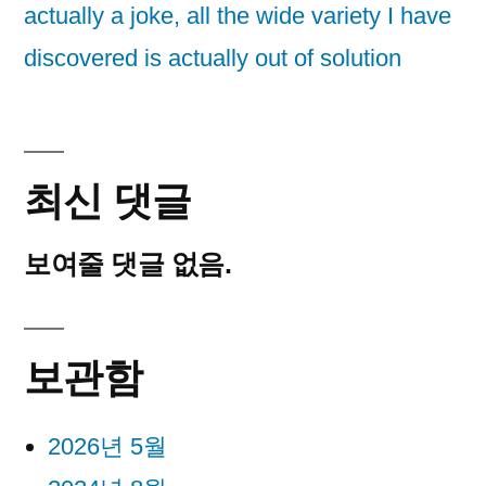
actually a joke, all the wide variety I have
discovered is actually out of solution
최신 댓글
보여줄 댓글 없음.
보관함
2026년 5월