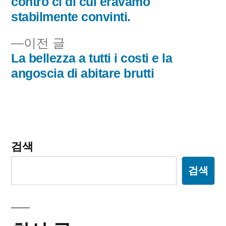
게
contro ci di cui eravamo
stabilmente convinti.
이
이
이전 글
션
전
La bellezza a tutti i costi e la
글:
angoscia di abitare brutti
검색
검색