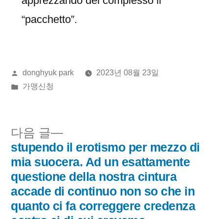
apprezzando del complesso il
“pacchetto”.
올
donghyuk park
2023년 08월 23일
린
게
가맹신청
이:
시
됨:
다
다음 글
음
stupendo il erotismo per mezzo di
글
글:
mia suocera. Ad un esattamente
내
questione della nostra cintura
accade di continuo non so che in
비
quanto ci fa correggere credenza