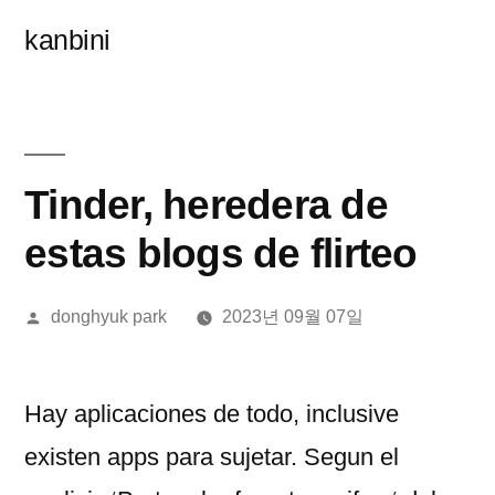
콘
kanbini
텐
츠
로
바
Tinder, heredera de
로
estas blogs de flirteo
가
올
donghyuk park
2023년 09월 07일
기
린
이:
Hay aplicaciones de todo, inclusive
existen apps para sujetar. Segun el