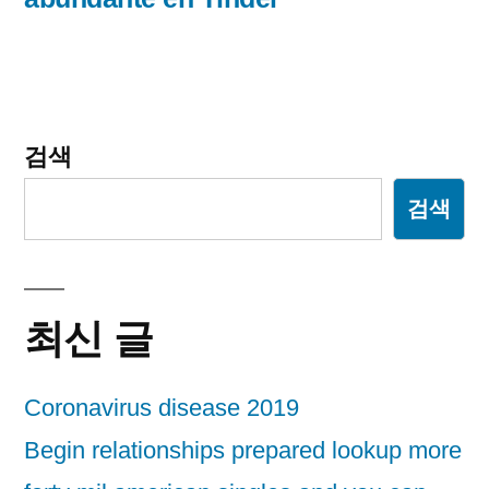
게
이
션
검색
검색
최신 글
Coronavirus disease 2019
Begin relationships prepared lookup more