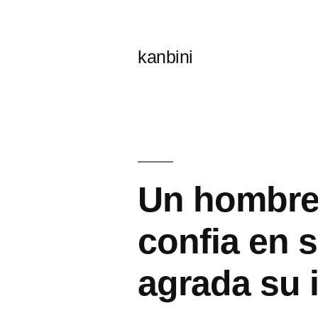
콘
텐
kanbini
츠
로
바
로
가
Un hombre 
기
confia en s
agrada su