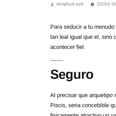
올
donghyuk park
2023년 1
린
이:
Para seducir a tu menudo 
tan leal igual que el, sino
acontecer fiel.
Seguro
Al precisar que arquetipo
Piscis, seri­a concebible 
fisicamente atractivo un v