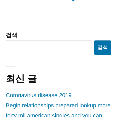
션
검색
검색
최신 글
Coronavirus disease 2019
Begin relationships prepared lookup more
forty mil american singles and you can