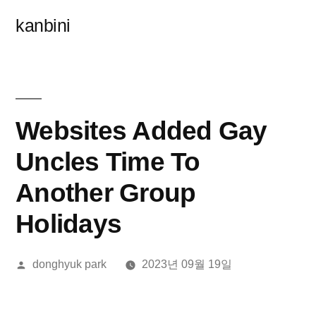
콘
kanbini
텐
츠
로
바
Websites Added Gay
로
Uncles Time To
가
Another Group
기
Holidays
올
donghyuk park
2023년 09월 19일
린
이: