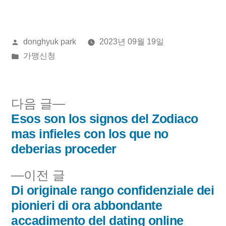
올
donghyuk park
2023년 09월 19일
린
게
가맹신청
이:
시
됨:
다
다음 글
음
Esos son los signos del Zodiaco
글
글:
mas infieles con los que no
내
deberias proceder
비
이
이전 글
전
Di originale rango confidenziale dei
게
글:
pionieri di ora abbondante
이
accadimento del dating online