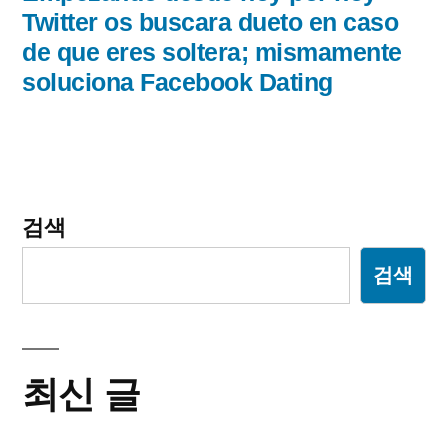
이
글:
Twitter os buscara dueto en caso
de que eres soltera; mismamente
션
soluciona Facebook Dating
검색
검색
최신 글