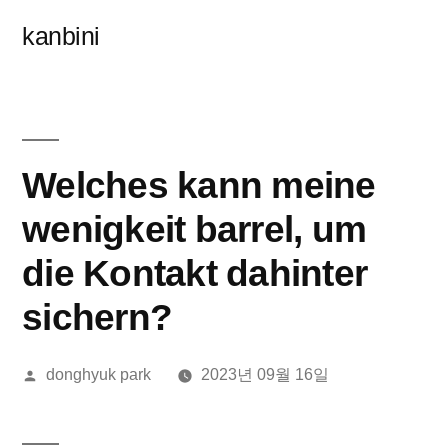
콘
kanbini
텐
츠
로
바
Welches kann meine
로
wenigkeit barrel, um
가
die Kontakt dahinter
기
sichern?
올
donghyuk park
2023년 09월 16일
린
이: