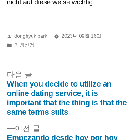
nicht auf diese weise wichtig.
올
donghyuk park
2023년 09월 16일
린
게
가맹신청
이:
시
됨:
다
다음 글
음
When you decide to utilize an
글
글:
online dating service, it is
내
important that the thing is that the
same terms suits
비
이
이전 글
게
전
Empezando desde hoy por hoy