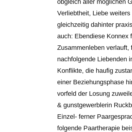
obgleich aller moglichen 
Verliebtheit, Liebe weite
gleichzeitig dahinter praxi
auch: Ebendiese Konnex fe
Zusammenleben verlauft, f
nachfolgende Liebenden im
Konflikte, die haufig zust
einer Beziehungsphase hin
vorfeld der Losung zuwei
& gunstgewerblerin Ruck
Einzel- ferner Paargespr
folgende Paartherapie bei