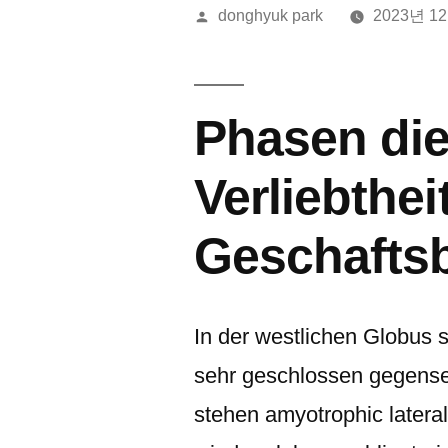
올
donghyuk park
2023년 1
린
이:
Phasen di
Verliebthe
Geschafts
In der westlichen Globus s
sehr geschlossen gegensei
stehen amyotrophic latera