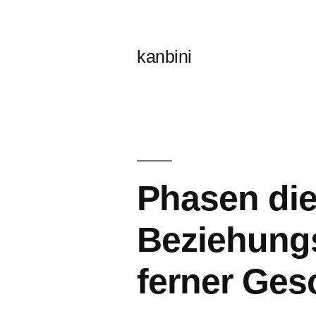
콘
텐
kanbini
츠
로
바
로
가
Phasen die
기
Beziehungs
ferner Ges